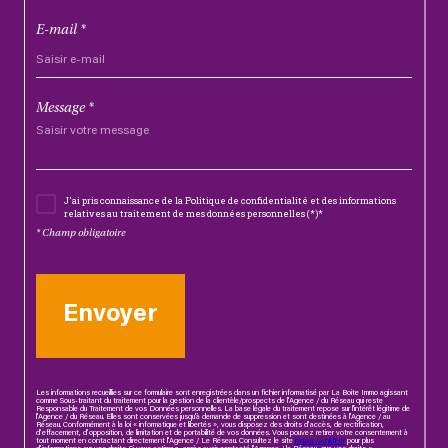
E-mail *
Message *
J'ai pris connaissance de la Politique de confidentialité et des informations
relatives au traitement de mes données personnelles (*)*
* Champ obligatoire
Envoyer
Les informations recueillies sur ce formulaire sont enregistrées dans un fichier informatisé par La Boite Immo agissant
comme Sous-traitant du traitement pour la gestion de la clientèle/prospects de l'Agence / du Réseau qui reste
Responsable du Traitement de vos Données personnelles. La base légale du traitement repose sur l'intérêt légitime de
l'Agence / du Réseau. Elles sont conservées jusqu'à demande de suppression et sont destinées à l'Agence / au
Réseau. Conformément à la loi « informatique et libertés », vous disposez des droits d’accès, de rectification,
d’effacement, d’opposition, de limitation et de portabilité de vos données. Vous pouvez retirer votre consentement à
tout moment en contactant directement l’Agence / Le Réseau. Consultez le site
https://cnil.fr/fr
pour plus