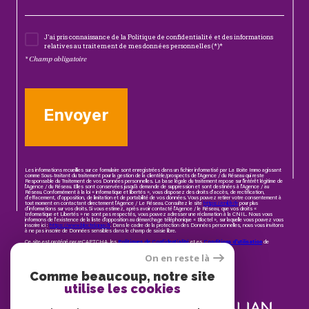
J'ai pris connaissance de la Politique de confidentialité et des informations
relatives au traitement de mes données personnelles (*)*
* Champ obligatoire
Envoyer
Les informations recueillies sur ce formulaire sont enregistrées dans un fichier informatisé par La Boite Immo agissant
comme Sous-traitant du traitement pour la gestion de la clientèle/prospects de l'Agence / du Réseau qui reste
Responsable du Traitement de vos Données personnelles. La base légale du traitement repose sur l'intérêt légitime de
l'Agence / du Réseau. Elles sont conservées jusqu'à demande de suppression et sont destinées à l'Agence / au
Réseau. Conformément à la loi « informatique et libertés », vous disposez des droits d’accès, de rectification,
d’effacement, d’opposition, de limitation et de portabilité de vos données. Vous pouvez retirer votre consentement à
tout moment en contactant directement l’Agence / Le Réseau. Consultez le site
https://cnil.fr/fr
pour plus
d’informations sur vos droits. Si vous estimez, après avoir contacté l'Agence / le Réseau, que vos droits «
Informatique et Libertés » ne sont pas respectés, vous pouvez adresser une réclamation à la CNIL. Nous vous
informons de l’existence de la liste d'opposition au démarchage téléphonique « Bloctel », sur laquelle vous pouvez vous
inscrire ici :
https://www.bloctel.gouv.fr
. Dans le cadre de la protection des Données personnelles, nous vous invitons
à ne pas inscrire de Données sensibles dans le champ de saisie libre.
Ce site est protégé par reCAPTCHA, les
Politiques de Confidentialité
et es
Conditions d'utilisation
de
Google s'appliquent.
On en reste là
Comme beaucoup, notre site
utilise les cookies